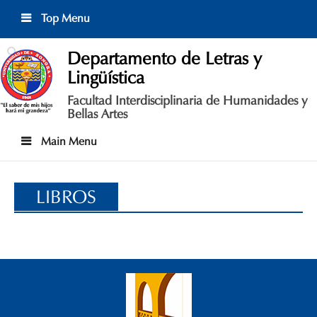
Skip
Top Menu
to
content
Departamento de Letras y
Lingüística
Facultad Interdisciplinaria de Humanidades y
Bellas Artes
Main Menu
LIBROS