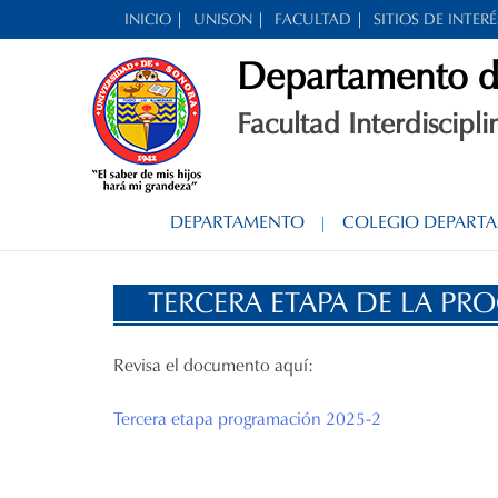
Skip
INICIO
UNISON
FACULTAD
SITIOS DE INTERÉ
to
Departamento de 
content
Facultad Interdiscipl
DEPARTAMENTO
COLEGIO DEPART
TERCERA ETAPA DE LA PR
Revisa el documento aquí:
Tercera etapa programación 2025-2